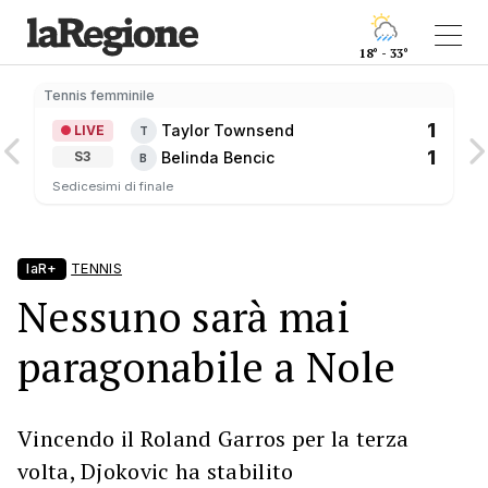
18° - 33°
Tennis femminile
1
Taylor Townsend
LIVE
T
1
Belinda Bencic
S3
B
Sedicesimi di finale
laR+
TENNIS
Nessuno sarà mai
paragonabile a Nole
Vincendo il Roland Garros per la terza
volta, Djokovic ha stabilito