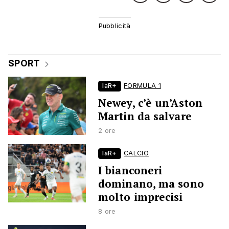
SPORT
laR+
FORMULA 1
Newey, c’è un’Aston
Martin da salvare
2 ore
laR+
CALCIO
I bianconeri
dominano, ma sono
molto imprecisi
8 ore