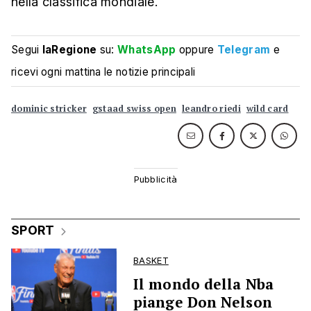
nella classifica mondiale.
Segui
laRegione
su:
WhatsApp
oppure
Telegram
e
ricevi ogni mattina le notizie principali
dominic stricker
gstaad swiss open
leandro riedi
wild card
SPORT
BASKET
Il mondo della Nba
piange Don Nelson