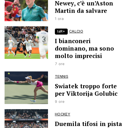
Newey, c’è un’Aston
Martin da salvare
1 ora
laR+
CALCIO
I bianconeri
dominano, ma sono
molto imprecisi
7 ore
TENNIS
Swiatek troppo forte
per Viktorija Golubic
9 ore
HOCKEY
Duemila tifosi in pista