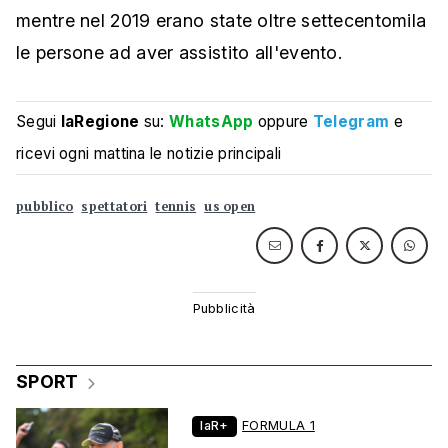
mentre nel 2019 erano state oltre settecentomila
le persone ad aver assistito all'evento.
Segui
laRegione
su:
WhatsApp
oppure
Telegram
e
ricevi ogni mattina le notizie principali
pubblico
spettatori
tennis
us open
SPORT
laR+
FORMULA 1