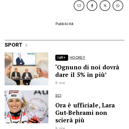
SPORT
laR+
HOCKEY
‘Ognuno di noi dovrà
dare il 5% in più’
8 ore
SCI
Ora è ufficiale, Lara
Gut-Behrami non
scierà più
9 ore