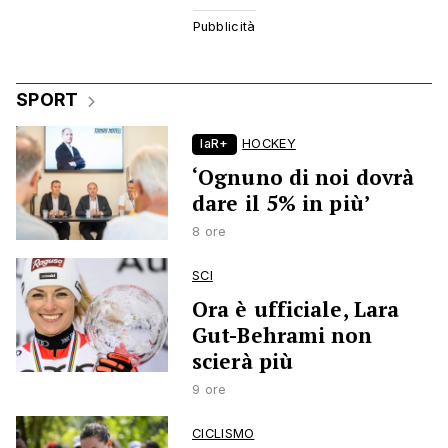
SPORT
laR+
HOCKEY
‘Ognuno di noi dovrà
dare il 5% in più’
8 ore
SCI
Ora è ufficiale, Lara
Gut-Behrami non
scierà più
9 ore
CICLISMO