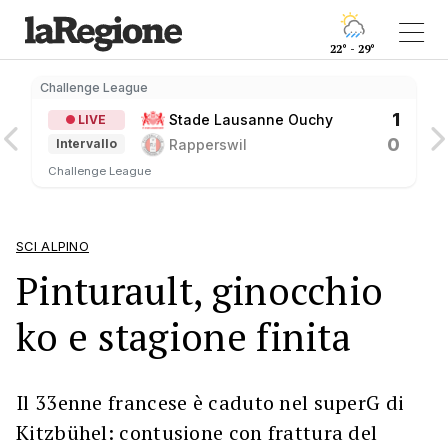
22° - 29°
Challenge League
C
1
Stade Lausanne Ouchy
LIVE
0
Rapperswil
Intervallo
Challenge League
SCI ALPINO
Pinturault, ginocchio
ko e stagione finita
Il 33enne francese è caduto nel superG di
Kitzbühel: contusione con frattura del