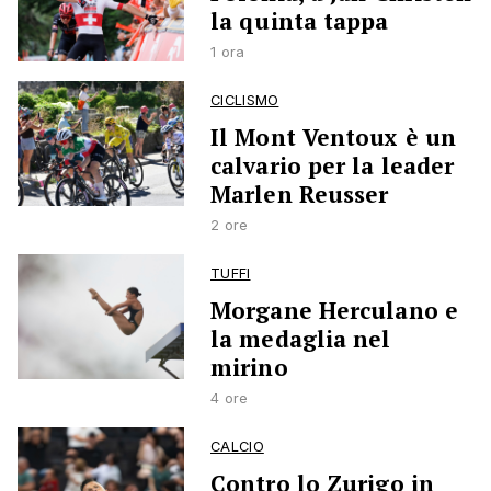
la quinta tappa
1 ora
CICLISMO
Il Mont Ventoux è un
calvario per la leader
Marlen Reusser
2 ore
TUFFI
Morgane Herculano e
la medaglia nel
mirino
4 ore
CALCIO
Contro lo Zurigo in