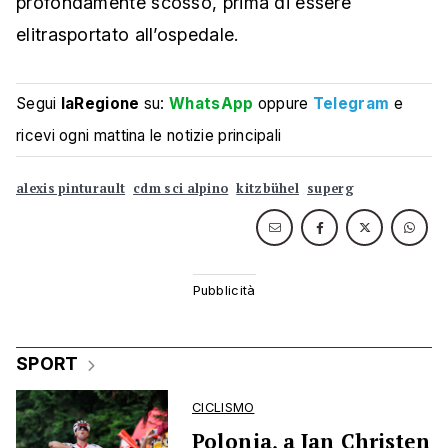
profondamente scosso, prima di essere
elitrasportato all’ospedale.
Segui
laRegione
su:
WhatsApp
oppure
Telegram
e
ricevi ogni mattina le notizie principali
alexis pinturault
cdm sci alpino
kitzbühel
superg
SPORT
CICLISMO
Polonia, a Jan Christen