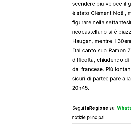
scendere più veloce il 
è stato Clément Noël, m
figurare nella settantesi
neocastellano si è pia
Haugan, mentre il 30enn
Dal canto suo Ramon Z
difficoltà, chiudendo di
dal francese. Più lonta
sicuri di partecipare a
20h45.
Segui
laRegione
su:
What
notizie principali