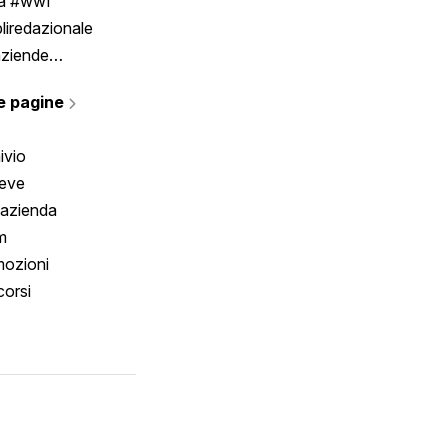
ia #wwf
liredazionale
aziende
rmano
e pagine
ivio
reve
 azienda
m
ozioni
orsi