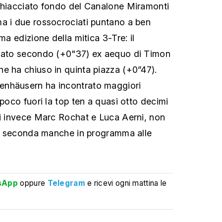
ghiacciato fondo del Canalone Miramonti
a i due rossocrociati puntano a ben
ma edizione della mitica 3-Tre: il
zzato secondo (+0"37) ex aequo di Timon
e ha chiuso in quinta piazza (+0”47).
enhäusern ha incontrato maggiori
 poco fuori la top ten a quasi otto decimi
ni invece Marc Rochat e Luca Aerni, non
lla seconda manche in programma alle
sApp
oppure
Telegram
e ricevi ogni mattina le