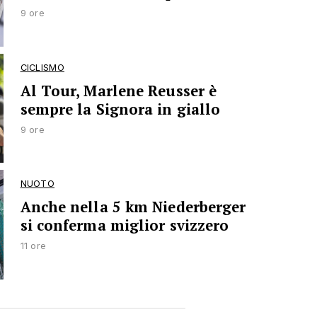
9 ore
CICLISMO
Al Tour, Marlene Reusser è
sempre la Signora in giallo
9 ore
NUOTO
Anche nella 5 km Niederberger
si conferma miglior svizzero
11 ore