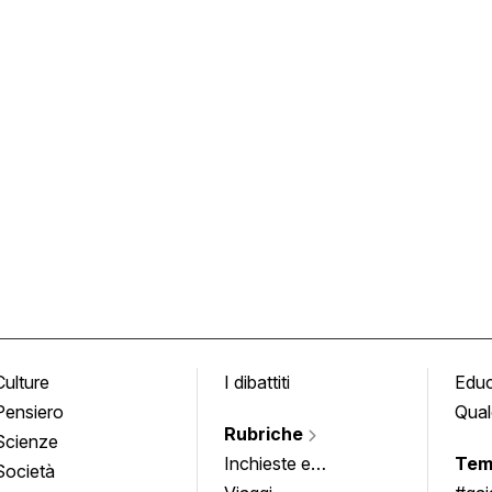
Culture
I dibattiti
Edu
Pensiero
Qual
Rubriche
Scienze
Inchieste e
Tem
Società