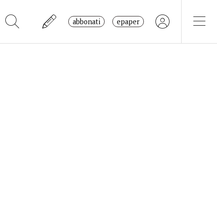
abbonati
epaper