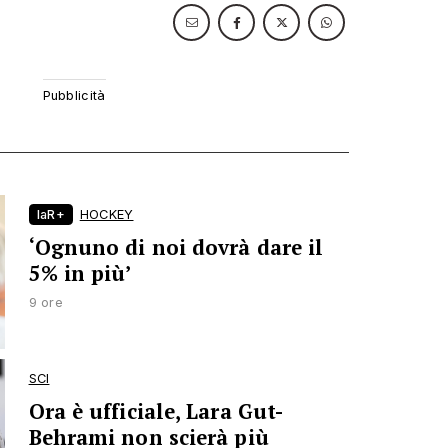
laR+
HOCKEY
‘Ognuno di noi dovrà dare il
5% in più’
9 ore
SCI
Ora è ufficiale, Lara Gut-
Behrami non scierà più