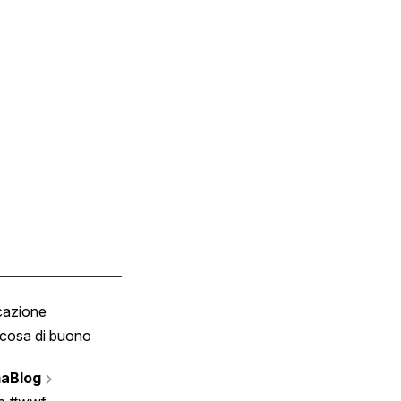
cazione
Tombola
cosa di buono
Fumetto
Vignette
aBlog
Scrivici