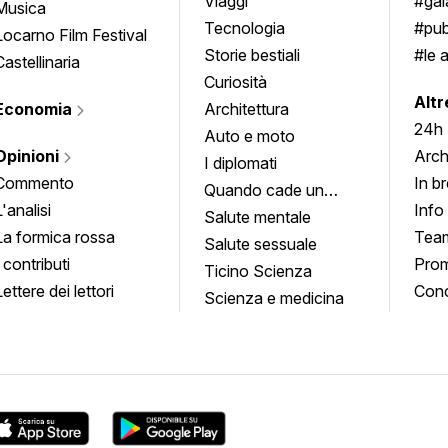
approfondimenti
Viaggi
#ga
Musica
Tecnologia
#pub
Locarno Film Festival
Storie bestiali
#le 
Castellinaria
Curiosità
info
Altr
Economia
Architettura
24h
Auto e moto
Opinioni
Arch
I diplomati
Commento
In b
Quando cade un
L'analisi
Info
quadro
Salute mentale
La formica rossa
Tea
Salute sessuale
I contributi
Prom
Ticino Scienza
Lettere dei lettori
Conc
Scienza e medicina