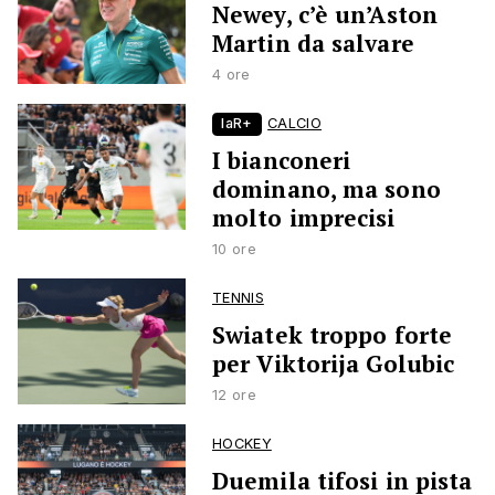
Newey, c’è un’Aston
Martin da salvare
4 ore
laR+
CALCIO
I bianconeri
dominano, ma sono
molto imprecisi
10 ore
TENNIS
Swiatek troppo forte
per Viktorija Golubic
12 ore
HOCKEY
Duemila tifosi in pista