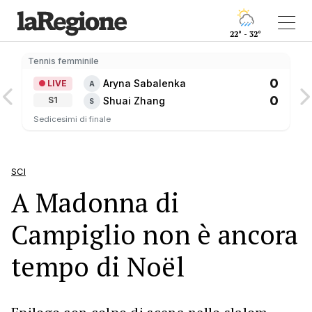
22° - 32°
Tennis femminile
0
Aryna Sabalenka
LIVE
A
0
Shuai Zhang
S1
S
Sedicesimi di finale
SCI
A Madonna di
Campiglio non è ancora
tempo di Noël