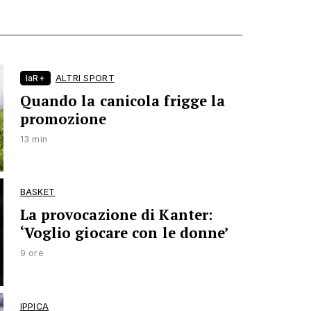
laR+
ALTRI SPORT
Quando la canicola frigge la
promozione
13 min
BASKET
La provocazione di Kanter:
‘Voglio giocare con le donne’
9 ore
IPPICA