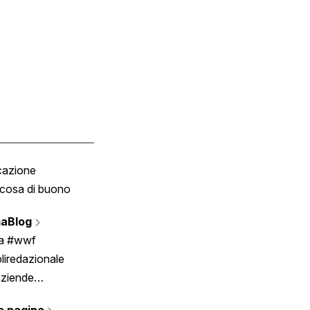
cazione
Tombola
cosa di buono
Fumetto
Vignette
aBlog
Scrivici
ia #wwf
liredazionale
aziende
rmano
e pagine