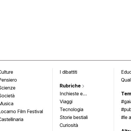
Culture
I dibattiti
Edu
Pensiero
Qual
Rubriche
Scienze
Inchieste e
Tem
Società
approfondimenti
Viaggi
#ga
Musica
Tecnologia
#pub
Locarno Film Festival
Storie bestiali
#le 
Castellinaria
Curiosità
info
Altr