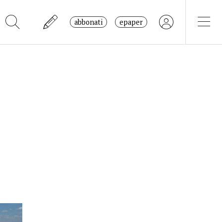
abbonati
epaper