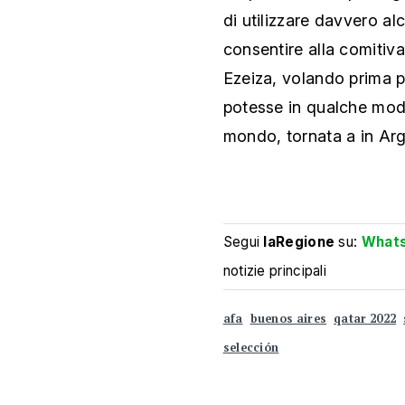
di utilizzare davvero alc
consentire alla comitiv
Ezeiza, volando prima pe
potesse in qualche modo
mondo, tornata a in Ar
Segui
laRegione
su:
What
notizie principali
afa
buenos aires
qatar 2022
selección