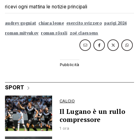
ricevi ogni mattina le notizie principali
audrey gogniat
chiara leone
esercito svizzero
parigi 2024
roman mityukov
roman rössli
zoé claessens
SPORT
CALCIO
Il Lugano è un rullo
compressore
1 ora