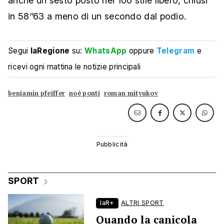
anche un sesto posto nei 100 stile libero, chiusi
in 58‘’63 a meno di un secondo dal podio.
Segui
laRegione
su:
WhatsApp
oppure
Telegram
e
ricevi ogni mattina le notizie principali
benjamin pfeiffer
noè ponti
roman mityukov
SPORT
laR+
ALTRI SPORT
Quando la canicola