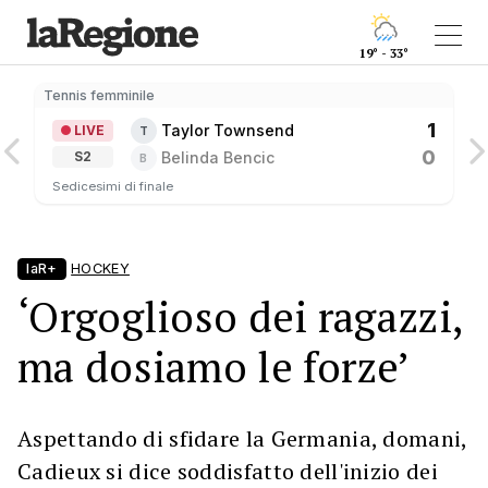
19° - 33°
Tennis femminile
1
Taylor Townsend
LIVE
T
0
Belinda Bencic
S2
B
Sedicesimi di finale
laR+
HOCKEY
‘Orgoglioso dei ragazzi,
ma dosiamo le forze’
Aspettando di sfidare la Germania, domani,
Cadieux si dice soddisfatto dell'inizio dei