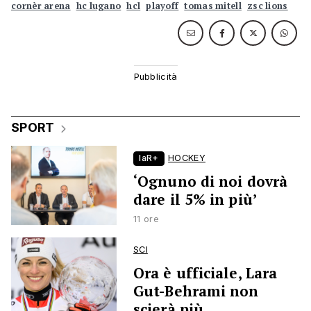
cornèr arena
hc lugano
hcl
playoff
tomas mitell
zsc lions
SPORT
laR+
HOCKEY
‘Ognuno di noi dovrà
dare il 5% in più’
11 ore
SCI
Ora è ufficiale, Lara
Gut-Behrami non
scierà più