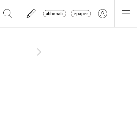
abbonati
epaper