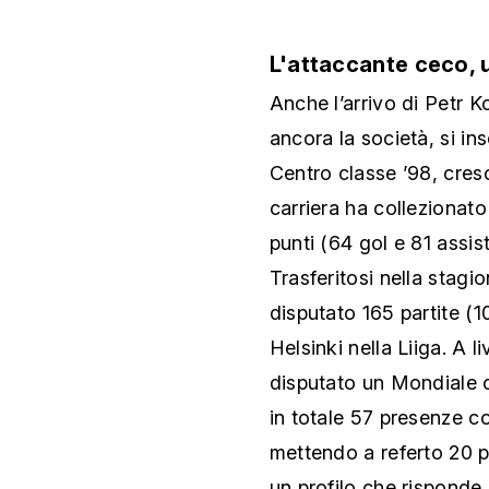
L'attaccante ceco, u
Anche l’arrivo di Petr 
ancora la società, si in
Centro classe ’98, cresc
carriera ha collezionat
punti (64 gol e 81 assi
Trasferitosi nella stag
disputato 165 partite (10
Helsinki nella Liiga. A l
disputato un Mondiale c
in totale 57 presenze c
mettendo a referto 20 pu
un profilo che risponde 