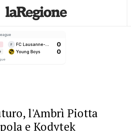
League
0
FC Lausanne-
F
0
Sport
Young Boys
o
gue
uturo, l'Ambrì Piotta
apola e Kodytek