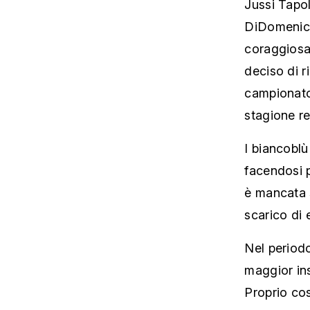
Jussi Tapo
DiDomenico
coraggiosa 
deciso di r
campionato
stagione re
I biancoblù
facendosi p
è mancata 
scarico di 
Nel periodo
maggior ins
Proprio così