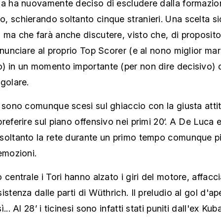
la ha nuovamente deciso di escludere dalla formazio
, schierando soltanto cinque stranieri. Una scelta s
ma che farà anche discutere, visto che, di proposito,
inunciare al proprio Top Scorer (e al nono miglior ma
) in un momento importante (per non dire decisivo) d
golare.
 sono comunque scesi sul ghiaccio con la giusta atti
referire sul piano offensivo nei primi 20‘. A De Luca
soltanto la rete durante un primo tempo comunque p
emozioni.
 centrale i Tori hanno alzato i giri del motore, affac
istenza dalle parti di Wüthrich. Il preludio al gol d'ap
... Al 28’ i ticinesi sono infatti stati puniti dall'ex Kuba