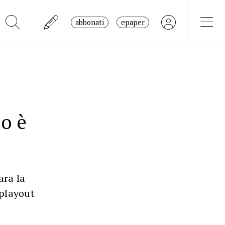
abbonati
epaper
so è
ara la
 playout