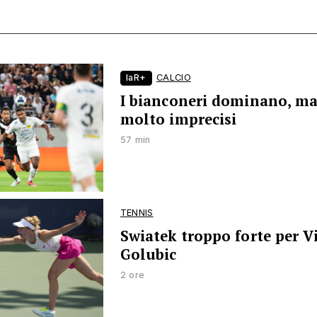
laR+
CALCIO
I bianconeri dominano, m
molto imprecisi
57 min
TENNIS
Swiatek troppo forte per V
Golubic
2 ore