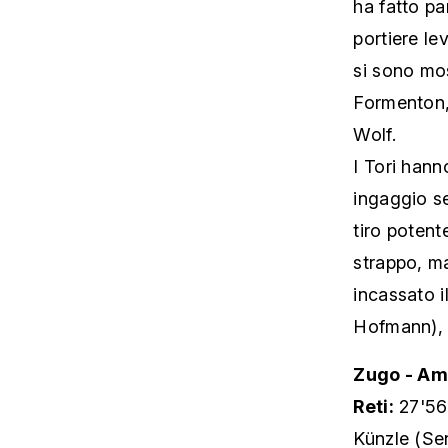
ha fatto pa
portiere lev
si sono mos
Formenton, 
Wolf.
I Tori hann
ingaggio s
tiro potent
strappo, ma
incassato i
Hofmann), 
Zugo - Amb
Reti:
27'56‘
Künzle (Sen