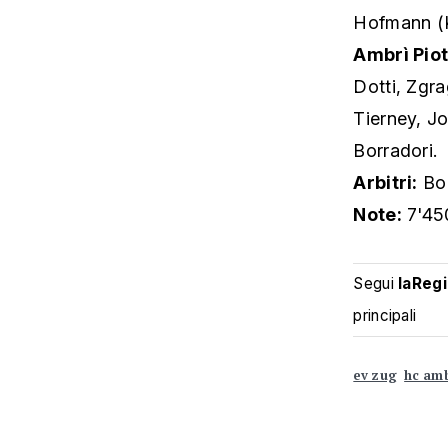
Hofmann (K
Ambrì Piot
Dotti, Zgr
Tierney, Jo
Borradori.
Arbitri:
Bor
Note:
7'450
Segui
laReg
principali
ev zug
hc amb