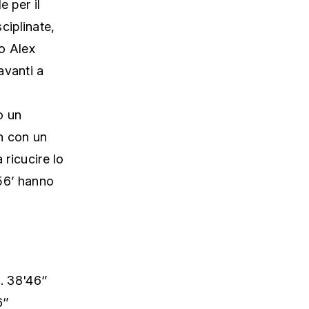
e per il
sciplinate,
o Alex
avanti a
o un
h con un
 ricucire lo
 56’ hanno
i
. 38'46‘’
‘’