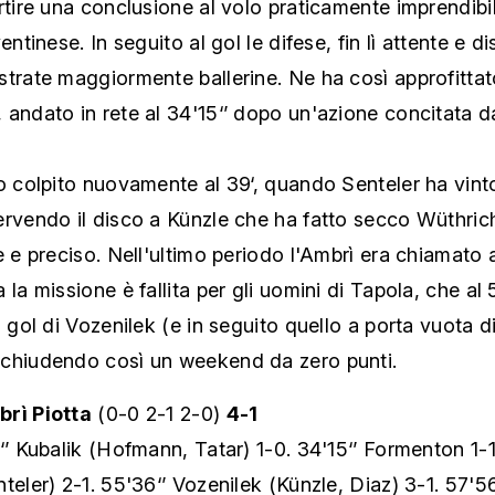
rtire una conclusione al volo praticamente imprendibil
entinese. In seguito al gol le difese, fin lì attente e di
trate maggiormente ballerine. Ne ha così approfittat
andato in rete al 34'15‘’ dopo un'azione concitata d
o colpito nuovamente al 39‘, quando Senteler ha vint
ervendo il disco a Künzle che ha fatto secco Wüthric
e e preciso. Nell'ultimo periodo l'Ambrì era chiamato a
 la missione è fallita per gli uomini di Tapola, che al
l gol di Vozenilek (e in seguito quello a porta vuota d
chiudendo così un weekend da zero punti.
rì Piotta
(0-0 2-1 2-0)
4-1
’ Kubalik (Hofmann, Tatar) 1-0. 34'15‘’ Formenton 1-1
teler) 2-1. 55'36‘’ Vozenilek (Künzle, Diaz) 3-1. 57'56