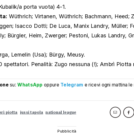
ubalik/a porta vuota) 4-1.
ta:
Wüthrich; Virtanen, Wüthrich; Bachmann, Heed; 
aggen; Isacco Dotti; De Luca, Manix Landry, Müller; 
ly; Bürgler, Heim, Zwerger; Pestoni, Lukas Landry, Gr
ga, Lemelin (Usa); Bürgy, Meusy.
 spettatori. Penalità: Zugo nessuna (!); Ambrì Piotta 
ione
su:
WhatsApp
oppure
Telegram
e ricevi ogni mattina le
rì piotta
jussi tapola
national league