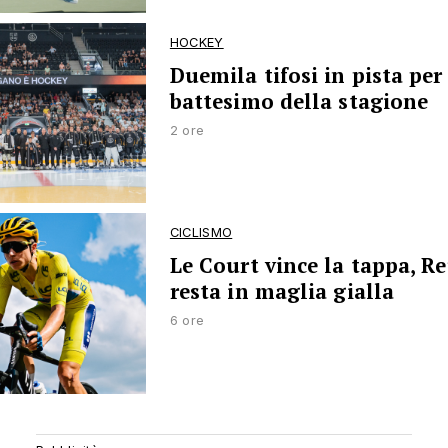
HOCKEY
Duemila tifosi in pista per 
battesimo della stagione
2 ore
CICLISMO
Le Court vince la tappa, R
resta in maglia gialla
6 ore