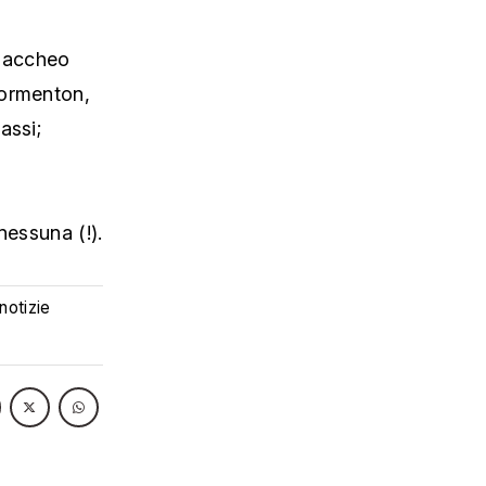
Zaccheo
Formenton,
assi;
nessuna (!).
 notizie