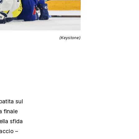
(Keystone)
atita sul
 finale
lla sfida
iaccio –