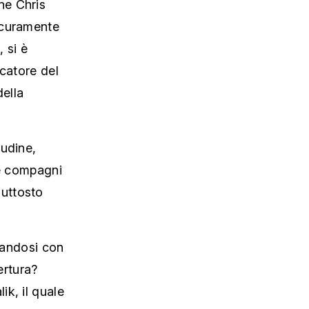
ne Chris
icuramente
 si è
rcatore del
ella
tudine,
 e compagni
iuttosto
ciandosi con
ertura?
lik, il quale