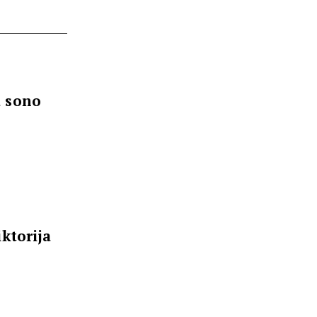
a sono
iktorija