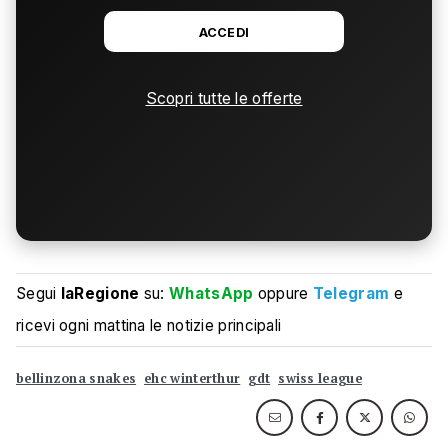
ACCEDI
Scopri tutte le offerte
Segui
laRegione
su:
WhatsApp
oppure
Telegram
e
ricevi ogni mattina le notizie principali
bellinzona snakes
ehc winterthur
gdt
swiss league