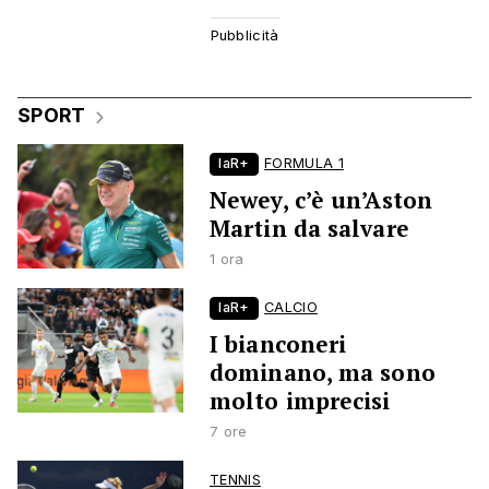
SPORT
laR+
FORMULA 1
Newey, c’è un’Aston
Martin da salvare
1 ora
laR+
CALCIO
I bianconeri
dominano, ma sono
molto imprecisi
7 ore
TENNIS