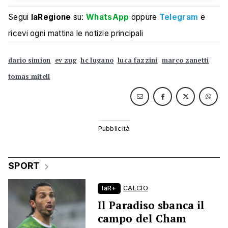
Segui
laRegione
su:
WhatsApp
oppure
Telegram
e
ricevi ogni mattina le notizie principali
dario simion
ev zug
hc lugano
luca fazzini
marco zanetti
tomas mitell
SPORT
laR+
CALCIO
Il Paradiso sbanca il
campo del Cham