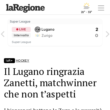
21° - 33°
Super League
2
Lugano
LIVE
0
Zurigo
Intervallo
Super League
laR+
HOCKEY
Il Lugano ringrazia
Zanetti, matchwinner
che non t’aspetti