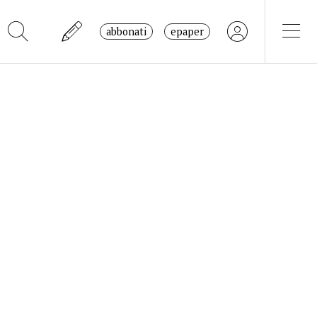
abbonati
epaper