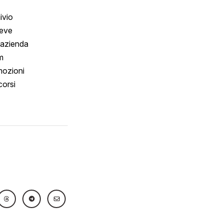
ivio
reve
 azienda
m
ozioni
orsi