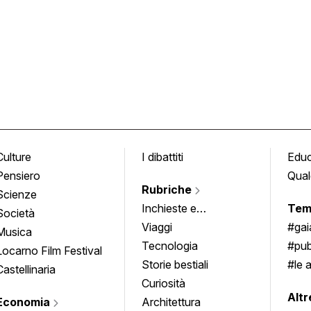
Culture
I dibattiti
Edu
Pensiero
Qual
Rubriche
Scienze
Inchieste e
Tem
Società
approfondimenti
Viaggi
#ga
Musica
Tecnologia
#pub
Locarno Film Festival
Storie bestiali
#le 
Castellinaria
Curiosità
info
Altr
Economia
Architettura