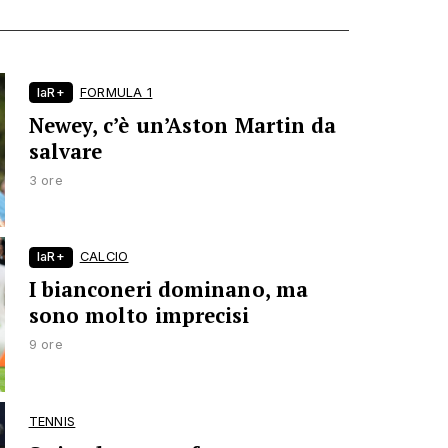
laR+
FORMULA 1
Newey, c’è un’Aston Martin da
salvare
3 ore
laR+
CALCIO
I bianconeri dominano, ma
sono molto imprecisi
9 ore
TENNIS