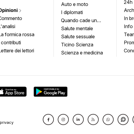
24h
Auto e moto
Opinioni
Arch
I diplomati
Commento
In b
Quando cade un
L'analisi
Info
quadro
Salute mentale
La formica rossa
Tea
Salute sessuale
I contributi
Prom
Ticino Scienza
Lettere dei lettori
Conc
Scienza e medicina
privacy