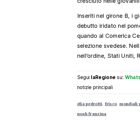
cresciuto nelle giovanil
Inseriti nel girone B, i 
debutto iridato nel pome
quando al Comerica Cen
selezione svedese. Nell
nell’ordine, Stati Uniti
Segui
laRegione
su:
What
notizie principali
elia pedrotti
frisco
mondiali 
noah franzina