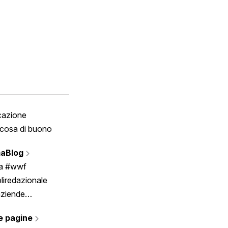
cazione
Tombola
cosa di buono
Fumetto
Vignette
aBlog
Scrivici
ia #wwf
liredazionale
aziende
rmano
e pagine