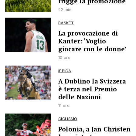
frigge la promozione
42 min
BASKET
La provocazione di
Kanter: ‘Voglio
giocare con le donne’
10 ore
IPPICA
A Dublino la Svizzera
è terza nel Premio
delle Nazioni
11 ore
CICLISMO
Polonia, a Jan Christen