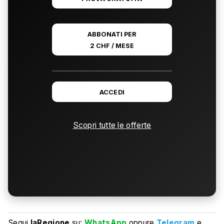
ABBONATI PER
2 CHF / MESE
ACCEDI
Scopri tutte le offerte
Segui
laRegione
su:
WhatsApp
oppure
Telegram
e