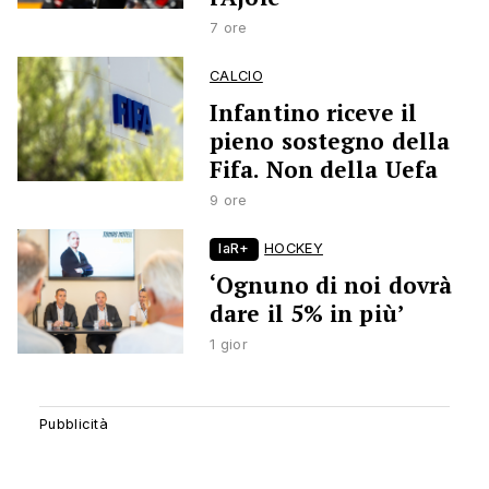
7 ore
CALCIO
Infantino riceve il
pieno sostegno della
Fifa. Non della Uefa
9 ore
laR+
HOCKEY
‘Ognuno di noi dovrà
dare il 5% in più’
1 gior