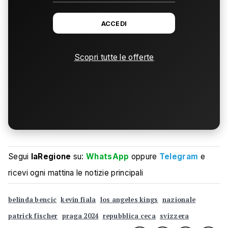
ACCEDI
Scopri tutte le offerte
Segui
laRegione
su:
WhatsApp
oppure
Telegram
e
ricevi ogni mattina le notizie principali
belinda bencic
kevin fiala
los angeles kings
nazionale
patrick fischer
praga 2024
repubblica ceca
svizzera