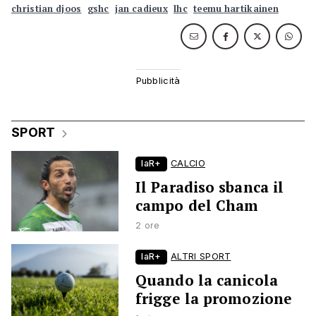
christian djoos
gshc
jan cadieux
lhc
teemu hartikainen
SPORT
laR+
CALCIO
Il Paradiso sbanca il
campo del Cham
2 ore
laR+
ALTRI SPORT
Quando la canicola
frigge la promozione