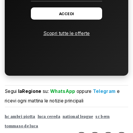
ACCEDI
Scopri tutte le offerte
Segui
laRegione
su:
WhatsApp
oppure
Telegram
e
ricevi ogni mattina le notizie principali
hc ambrì piotta
luca cereda
national league
sc bern
tommaso de luca