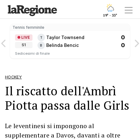
19° - 33°
Tennis femminile
0
Taylor Townsend
LIVE
T
0
Belinda Bencic
S1
B
Sedicesimi di finale
HOCKEY
Il riscatto dell'Ambrì
Piotta passa dalle Girls
Le leventinesi si impongono al
supplementare a Davos, davanti a oltre