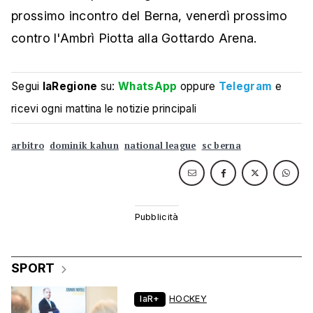
prossimo incontro del Berna, venerdì prossimo
contro l'Ambrì Piotta alla Gottardo Arena.
Segui
laRegione
su:
WhatsApp
oppure
Telegram
e
ricevi ogni mattina le notizie principali
arbitro
dominik kahun
national league
sc berna
SPORT
laR+
HOCKEY