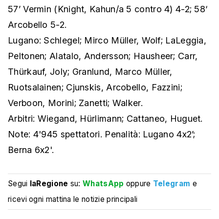
57’ Vermin (Knight, Kahun/a 5 contro 4) 4-2; 58‘
Arcobello 5-2.
Lugano: Schlegel; Mirco Müller, Wolf; LaLeggia,
Peltonen; Alatalo, Andersson; Hausheer; Carr,
Thürkauf, Joly; Granlund, Marco Müller,
Ruotsalainen; Cjunskis, Arcobello, Fazzini;
Verboon, Morini; Zanetti; Walker.
Arbitri: Wiegand, Hürlimann; Cattaneo, Huguet.
Note: 4'945 spettatori. Penalità: Lugano 4x2’;
Berna 6x2'.
Segui
laRegione
su:
WhatsApp
oppure
Telegram
e
ricevi ogni mattina le notizie principali