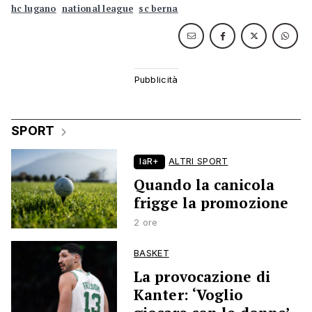
hc lugano
national league
sc berna
SPORT
laR+
ALTRI SPORT
Quando la canicola
frigge la promozione
2 ore
BASKET
La provocazione di
Kanter: ‘Voglio