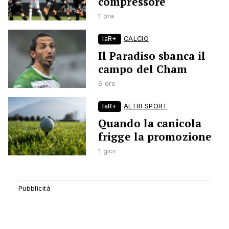
compressore
1 ora
laR+
CALCIO
Il Paradiso sbanca il
campo del Cham
6 ore
laR+
ALTRI SPORT
Quando la canicola
frigge la promozione
1 gior