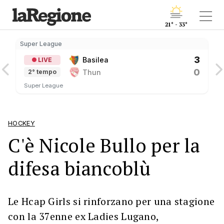
21° - 33°
Super League
S
3
Basilea
LIVE
0
Thun
2° tempo
Super League
HOCKEY
C'è Nicole Bullo per la
difesa biancoblù
Le Hcap Girls si rinforzano per una stagione
con la 37enne ex Ladies Lugano,