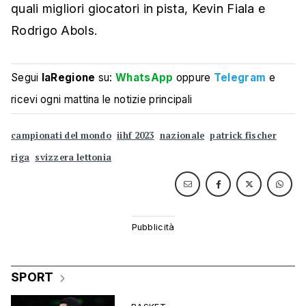
quali migliori giocatori in pista, Kevin Fiala e
Rodrigo Abols.
Segui
laRegione
su:
WhatsApp
oppure
Telegram
e
ricevi ogni mattina le notizie principali
campionati del mondo
iihf 2023
nazionale
patrick fischer
riga
svizzera lettonia
SPORT