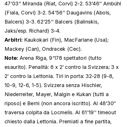
47'03’‘ Miranda (Riat, Corvi) 2-2. 53'46’‘ Ambühl
(Fiala, Corvi) 3-2. 54'56’‘ Daugavins (Abols,
Balcers) 3-3. 62'25’‘ Balcers (Balinskis,
Jaks/esp. Richard) 3-4.
Arbitri:
Kaukokari (Fin), MacFarlane (Usa);
Mackey (Can), Ondracek (Cec).
Note:
Arena Riga, 9'178 spettatori (tutto
esaurito). Penalità: 6 x 2’ contro la Svizzera; 3 x
2’ contro la Lettonia. Tiri in porta: 32-28 (9-8,
10-9, 12-6, 1-5). Svizzera senza Hischier,
Niederreiter, Mayer, Malgin e Kukan (tutti a
riposo) e Berni (non ancora iscritto). Al 48'30‘’
traversa colpita da Locmelis. Al 61'19’' timeout
chiesto dalla Lettonia. Premiati a fine partita,