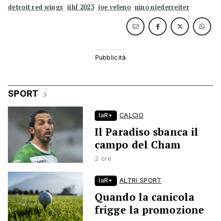
detroit red wings
iihf 2023
joe veleno
nino niederreiter
SPORT
laR+
CALCIO
Il Paradiso sbanca il
campo del Cham
2 ore
laR+
ALTRI SPORT
Quando la canicola
frigge la promozione