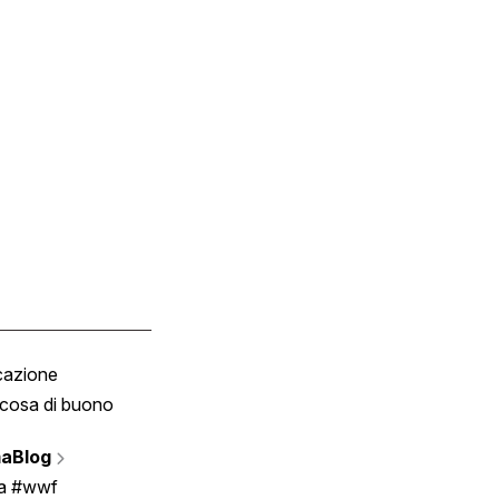
cazione
Tombola
cosa di buono
Fumetto
Vignette
aBlog
Scrivici
ia #wwf