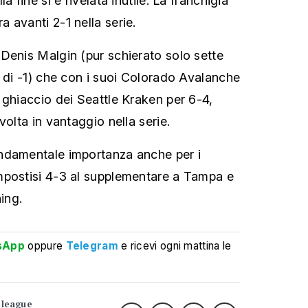
a fine si è rivelata inutile. La franchigia
 avanti 2-1 nella serie.
Denis Malgin (pur schierato solo sette
o di -1) che con i suoi Colorado Avalanche
 ghiaccio dei Seattle Kraken per 6-4,
volta in vantaggio nella serie.
ndamentale importanza anche per i
mpostisi 4-3 al supplementare a Tampa e
ning.
sApp
oppure
Telegram
e ricevi ogni mattina le
 league