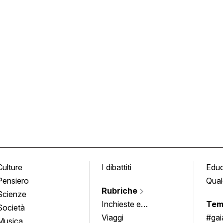
Culture
I dibattiti
Edu
Pensiero
Qual
Rubriche
Scienze
Inchieste e
Tem
Società
approfondimenti
Viaggi
#ga
Musica