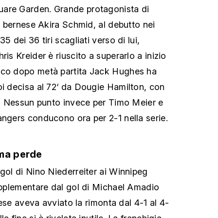
are Garden. Grande protagonista di
re bernese Akira Schmid, al debutto nei
5 dei 36 tiri scagliati verso di lui,
ris Kreider è riuscito a superarlo a inizio
oco dopo metà partita Jack Hughes ha
oi decisa al 72‘ da Dougie Hamilton, con
er. Nessun punto invece per Timo Meier e
angers conducono ora per 2-1 nella serie.
 ma perde
 gol di Nino Niederreiter ai Winnipeg
supplementare dal gol di Michael Amadio
onese aveva avviato la rimonta dal 4-1 al 4-