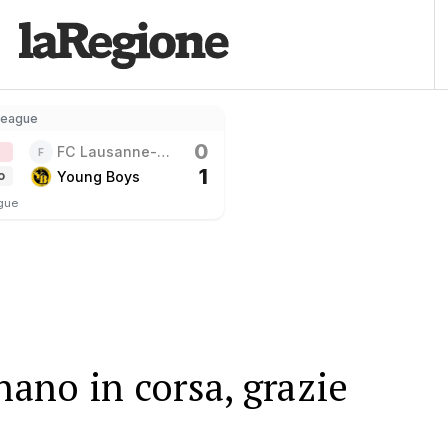
League
0
FC Lausanne-
F
1
Sport
Young Boys
o
gue
nano in corsa, grazie