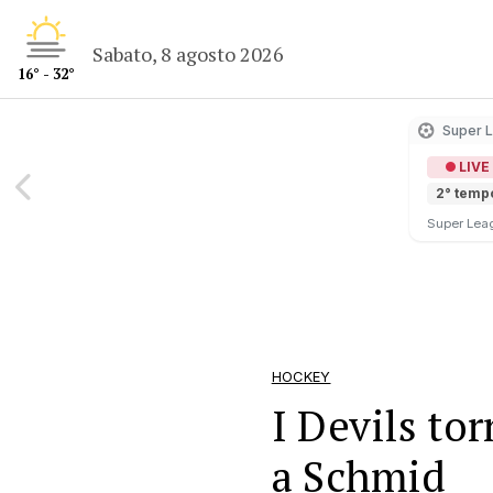
Sabato, 8 agosto 2026
16° - 32°
Super 
LIVE
2° temp
Super Lea
HOCKEY
I Devils tor
a Schmid