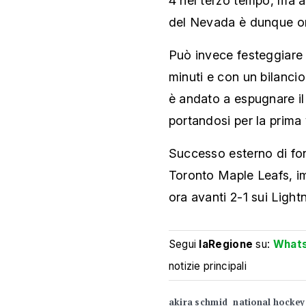
4 nel terzo tempo, ma all
del Nevada è dunque ora
Può invece festeggiare 
minuti e con un bilanci
è andato a espugnare il
portandosi per la prima 
Successo esterno di fo
Toronto Maple Leafs, i
ora avanti 2-1 sui Light
Segui
laRegione
su:
What
notizie principali
akira schmid
national hockey