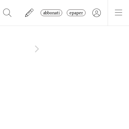
abbonati
epaper