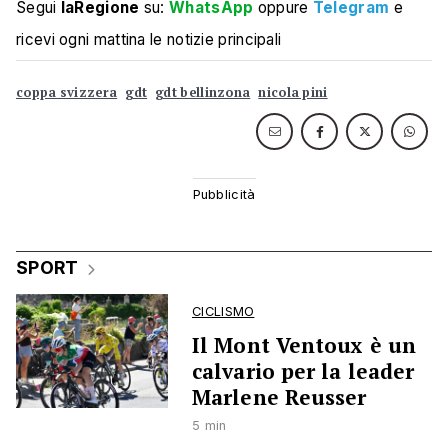
Segui
laRegione
su:
WhatsApp
oppure
Telegram
e
ricevi ogni mattina le notizie principali
coppa svizzera
gdt
gdt bellinzona
nicola pini
SPORT
CICLISMO
Il Mont Ventoux è un
calvario per la leader
Marlene Reusser
5 min