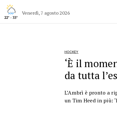
Venerdì, 7 agosto 2026
22° - 33°
HOCKEY
‘È il mome
da tutta l’e
L’Ambrì è pronto a ri
un Tim Heed in più: ‘D