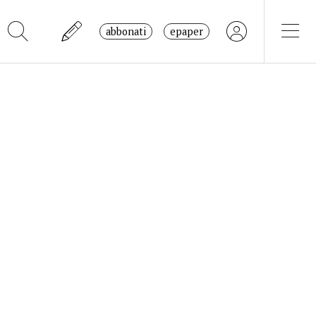
abbonati
epaper