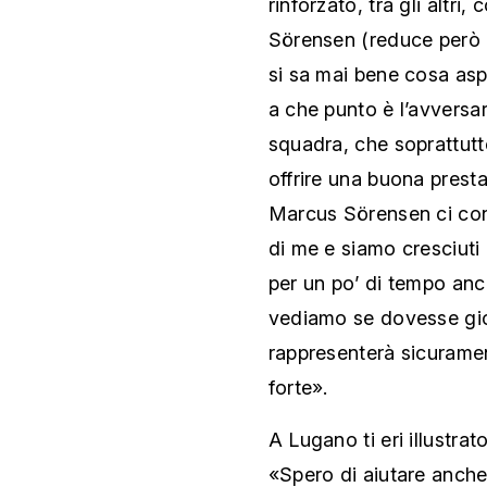
rinforzato, tra gli altri
Sörensen (reduce però d
si sa mai bene cosa asp
a che punto è l’avversar
squadra, che soprattutt
offrire una buona presta
Marcus Sörensen ci co
di me e siamo cresciuti
per un po’ di tempo anch
vediamo se dovesse gio
rappresenterà sicuramen
forte».
A Lugano ti eri illustra
«Spero di aiutare anche 