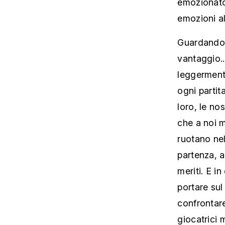
emozionato
emozioni al
Guardando a
vantaggio..
leggermente
ogni partita
loro, le no
che a noi 
ruotano nel
partenza, a
meriti. E i
portare sul
confrontare
giocatrici 