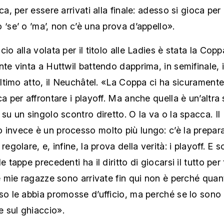
ca, per essere arrivati alla finale: adesso si gioca per il
 ‘se’ o ’ma’, non c’è una prova d’appello».
cio alla volata per il titolo alle Ladies è stata la Cop
nte vinta a Huttwil battendo dapprima, in semifinale, 
’ultimo atto, il Neuchâtel. «La Coppa ci ha sicuramente
a per affrontare i playoff. Ma anche quella è un’altra st
 su un singolo scontro diretto. O la va o la spacca. Il
invece è un processo molto più lungo: c’è la prepara
regolare, e, infine, la prova della verità: i playoff. E s
e tappe precedenti ha il diritto di giocarsi il tutto per 
le mie ragazze sono arrivate fin qui non è perché quan
so le abbia promosse d’ufficio, ma perché se lo sono
 sul ghiaccio».