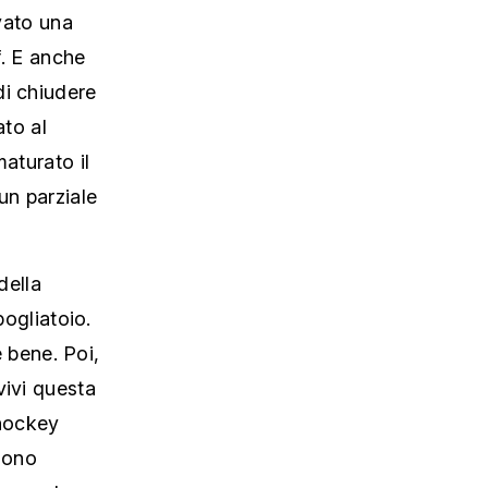
ovato una
f. E anche
di chiudere
ato al
aturato il
un parziale
della
pogliatoio.
e bene. Poi,
vivi questa
’hockey
 Sono