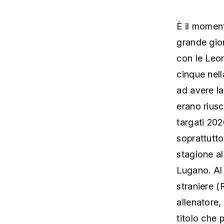
È il moment
grande gior
con le Leon
cinque nell
ad avere l
erano riusc
targati 202
soprattutto
stagione al
Lugano. Al 
straniere 
allenatore,
titolo che 