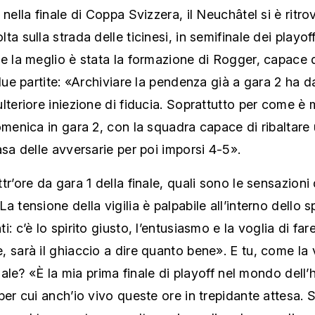
 nella finale di Coppa Svizzera, il Neuchâtel si è ritr
ta sulla strada delle ticinesi, in semifinale dei playof
e la meglio è stata la formazione di Rogger, capace 
 due partite: «Archiviare la pendenza già a gara 2 ha d
lteriore iniezione di fiducia. Soprattutto per come è m
omenica in gara 2, con la squadra capace di ribaltare 
asa delle avversarie per poi imporsi 4-5».
tr’ore da gara 1 della finale, quali sono le sensazioni 
a tensione della vigilia è palpabile all’interno dello s
i: c’è lo spirito giusto, l’entusiasmo e la voglia di far
 sarà il ghiaccio a dire quanto bene». E tu, come la 
finale? «È la mia prima finale di playoff nel mondo dell
per cui anch’io vivo queste ore in trepidante attesa.