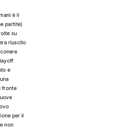
ani è il
e partite)
volte su
era riuscito
nconere
layoff
ato e
 una
 fronte
 nuove
uovo
one per il
Se non