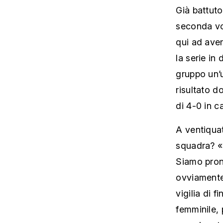
Già battuto
seconda vol
qui ad aver
la serie in
gruppo un’u
risultato d
di 4-0 in c
A ventiquat
squadra? «L
Siamo pront
ovviamente,
vigilia di 
femminile, 