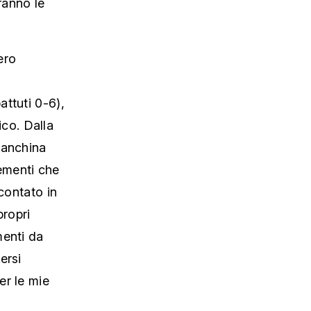
ranno le
ero
ttuti 0-6),
ico. Dalla
panchina
ementi che
contato in
propri
menti da
ersi
er le mie