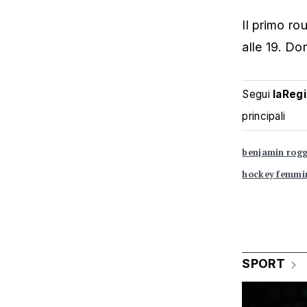
Il primo ro
alle 19. Do
Segui
laReg
principali
benjamin rog
hockey femmin
SPORT