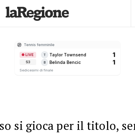
Tennis femminile
1
Taylor Townsend
LIVE
T
1
Belinda Bencic
S3
B
Sedicesimi di finale
so si gioca per il titolo, s