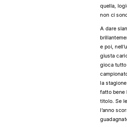
quella, logi
non ci sono
A dare slan
brillanteme
e poi, nell
giusta caric
gioca tutto
campionato 
la stagione 
fatto bene l
titolo. Se 
l’anno scor
guadagnate