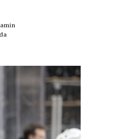
njamin
 da