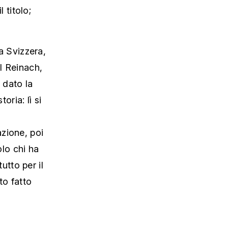
 titolo;
pa Svizzera,
il Reinach,
 dato la
oria: lì si
zione, poi
olo chi ha
tutto per il
to fatto