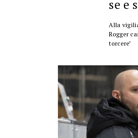
se e 
Alla vigil
Rogger car
torcere’