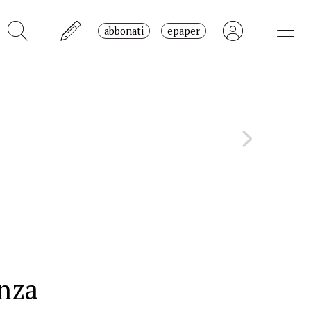
abbonati
epaper
enza