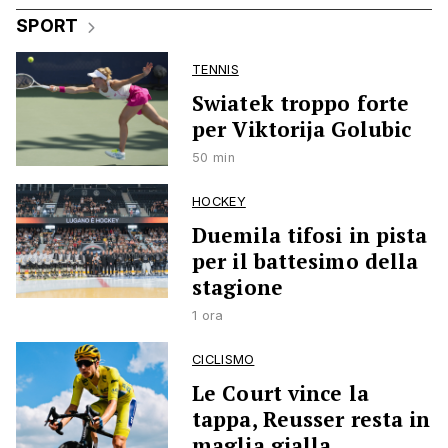
SPORT
TENNIS
Swiatek troppo forte
per Viktorija Golubic
50 min
HOCKEY
Duemila tifosi in pista
per il battesimo della
stagione
1 ora
CICLISMO
Le Court vince la
tappa, Reusser resta in
maglia gialla