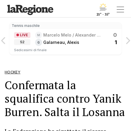
21° - 35°
Tennis maschile
0
Marcelo Melo / Alexander 
LIVE
M
Zverev
1
Galarneau, Alexis
S2
G
Sedicesimi di finale
HOCKEY
Confermata la
squalifica contro Yanik
Burren. Salta il Losanna