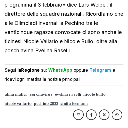
programma il 3 febbraio» dice Lars Weibel, il
direttore delle squadre nazionali. Ricordiamo che
alle Olimpiadi invernali a Pechino tra le
venticinque ragazze convocate ci sono anche le
ticinesi Nicole Vallario e Nicole Bullo, oltre alla
poschiavina Evelina Raselli.
Segui
laRegione
su:
WhatsApp
oppure
Telegram
e
ricevi ogni mattina le notizie principali
alina müller
coronavirus
evelina raselli
nicole bullo
nicole vallario
pechino 2022
sinjia leemann