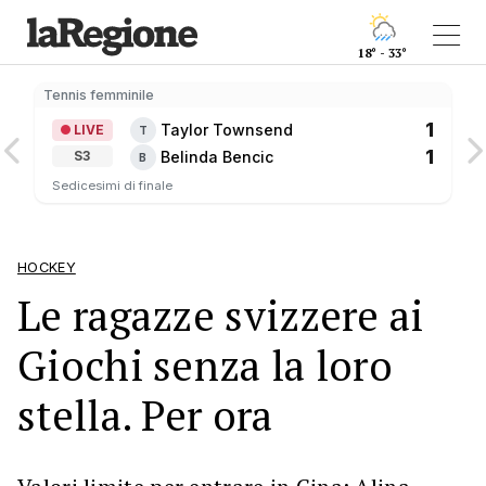
18° - 33°
Tennis femminile
1
Taylor Townsend
LIVE
T
1
Belinda Bencic
S3
B
Sedicesimi di finale
HOCKEY
Le ragazze svizzere ai
Giochi senza la loro
stella. Per ora