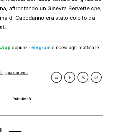
na, affrontando un Ginevra Servette che,
rima di Capodanno era stato colpito da
i...
sApp
oppure
Telegram
e ricevi ogni mattina le
cb
quarantena