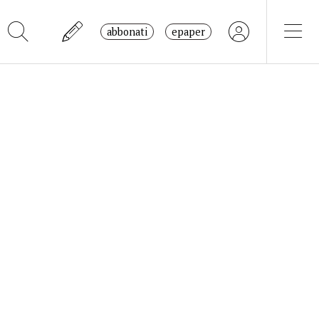
abbonati
epaper