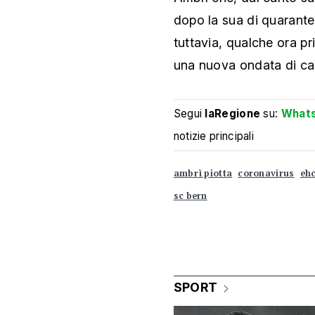
dopo la sua di quarante
tuttavia, qualche ora p
una nuova ondata di cas
Segui
laRegione
su:
What
notizie principali
ambrì piotta
coronavirus
eh
sc bern
SPORT