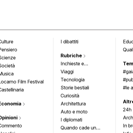
Culture
I dibattiti
Edu
Pensiero
Qual
Rubriche
Scienze
Inchieste e
Tem
Società
approfondimenti
Viaggi
#ga
Musica
Tecnologia
#pub
Locarno Film Festival
Storie bestiali
#le 
Castellinaria
Curiosità
info
Altr
Economia
Architettura
24h
Auto e moto
Opinioni
Arch
I diplomati
Commento
In b
Quando cade un