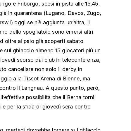
rigo e Friborgo, scesi in pista alle 15.45.
re già in quarantena (Lugano, Davos, Zugo,
rswil)
oggi se n’è aggiunta un’altra, il
rno dello spogliatoio sono emersi altri
id oltre al paio già scoperti sabato.
re sul ghiaccio almeno 15 giocatori più un
iovedì scorso dai club in teleconferenza,
to cancellare non solo il derby in
gio alla Tissot Arena di Bienne, ma
 contro il Langnau. A questo punto, però,
’effettiva possibilità che il Berna torni
ile per la sfida di giovedì sera contro
o, martedì dovrebbe tornare sul ghiaccio