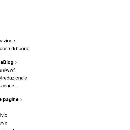
cazione
Tombola
cosa di buono
Fumetto
Vignette
aBlog
Scrivici
ia #wwf
liredazionale
aziende
rmano
e pagine
ivio
reve