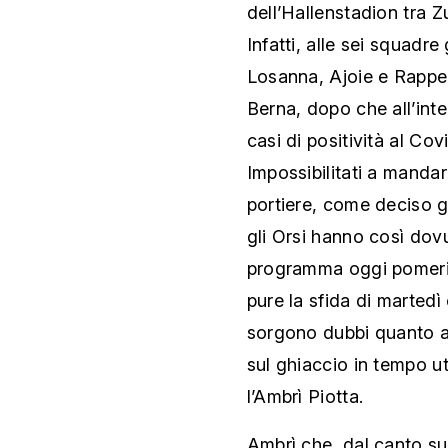
dell’Hallenstadion tra Zu
Infatti, alle sei squad
Losanna, Ajoie e Rappe
Berna, dopo che all’inte
casi di positività al Cov
Impossibilitati a manda
portiere, come deciso g
gli Orsi hanno così dovu
programma oggi pomerig
pure la sfida di martedì
sorgono dubbi quanto all
sul ghiaccio in tempo ut
l’Ambrì Piotta.
Ambrì che, dal canto su