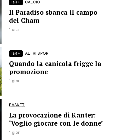
laR+
CALCIO
Il Paradiso sbanca il campo
del Cham
1 ora
laR+
ALTRI SPORT
Quando la canicola frigge la
promozione
1 gior
BASKET
La provocazione di Kanter:
‘Voglio giocare con le donne’
1 gior