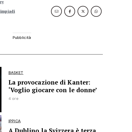
ey
limpiadi
BASKET
La provocazione di Kanter:
‘Voglio giocare con le donne’
4 ore
IPPICA
A Dublino la Svizzera è terza