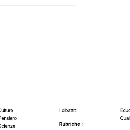
Culture
I dibattiti
Edu
Pensiero
Qual
Rubriche
Scienze