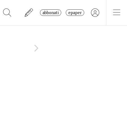
abbonati
epaper