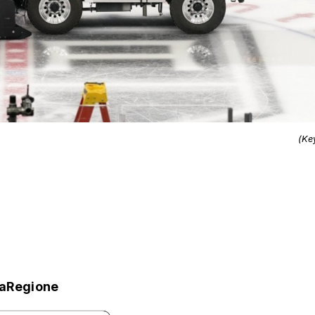
(Ke
laRegione