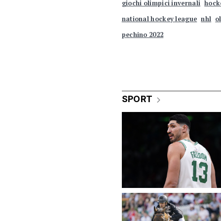
giochi olimpici invernali
hock
national hockey league
nhl
o
pechino 2022
SPORT