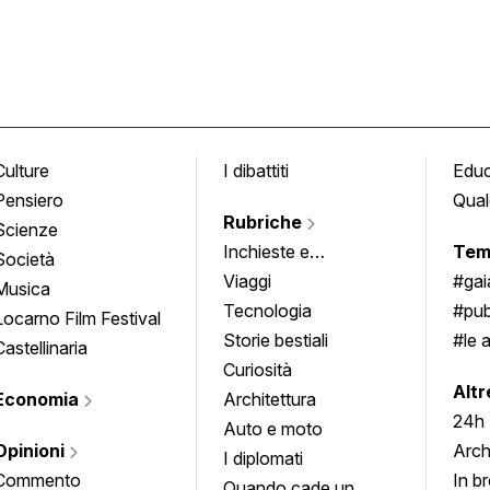
Culture
I dibattiti
Edu
Pensiero
Qual
Rubriche
Scienze
Inchieste e
Tem
Società
approfondimenti
Viaggi
#ga
Musica
Tecnologia
#pub
Locarno Film Festival
Storie bestiali
#le 
Castellinaria
Curiosità
info
Altr
Economia
Architettura
24h
Auto e moto
Opinioni
Arch
I diplomati
Commento
In b
Quando cade un