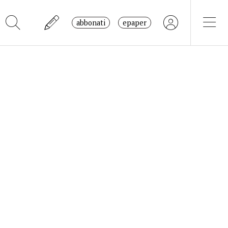
abbonati
epaper