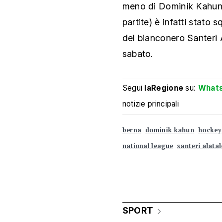
meno di Dominik Kahun. 
partite) è infatti stato s
del bianconero Santeri A
sabato.
Segui
laRegione
su:
What
notizie principali
berna
dominik kahun
hockey
national league
santeri alata
SPORT