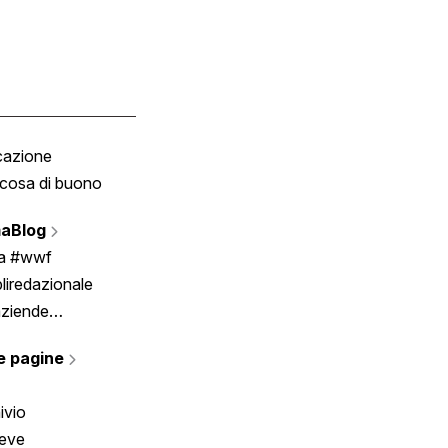
cazione
Tombola
cosa di buono
Fumetto
Vignette
aBlog
Scrivici
ia #wwf
liredazionale
aziende
rmano
e pagine
ivio
reve