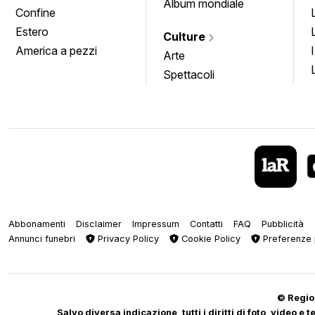
Album mondiale
Confine
Estero
Culture
America a pezzi
Arte
Spettacoli
Abbonamenti
Disclaimer
Impressum
Contatti
FAQ
Pubblicità
Annunci funebri
Privacy Policy
Cookie Policy
Preferenze 
© Regiop
Salvo diversa indicazione, tutti i diritti di foto, video e