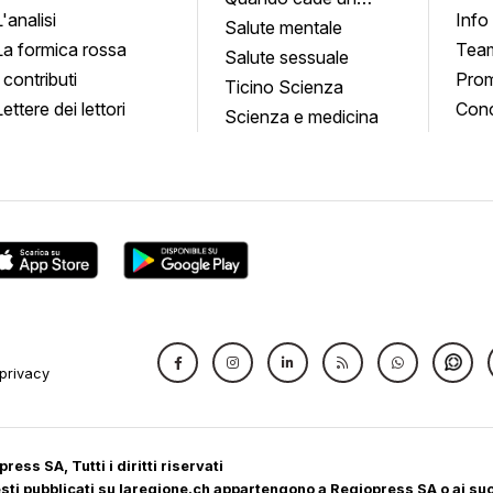
L'analisi
Info
quadro
Salute mentale
La formica rossa
Tea
Salute sessuale
I contributi
Prom
Ticino Scienza
Lettere dei lettori
Conc
Scienza e medicina
privacy
ress SA, Tutti i diritti riservati
 testi pubblicati su laregione.ch appartengono a Regiopress SA o ai suoi