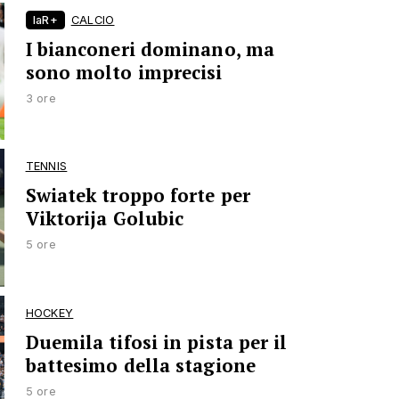
laR+
CALCIO
I bianconeri dominano, ma
sono molto imprecisi
3 ore
TENNIS
Swiatek troppo forte per
Viktorija Golubic
5 ore
HOCKEY
Duemila tifosi in pista per il
battesimo della stagione
5 ore