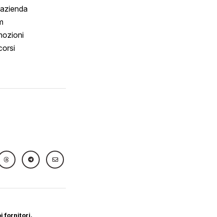
 azienda
m
ozioni
orsi
 fornitori.