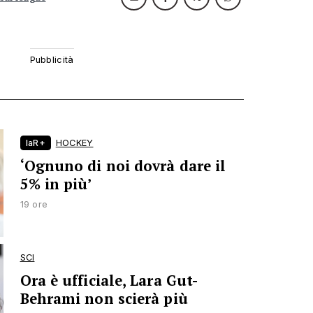
laR+
HOCKEY
‘Ognuno di noi dovrà dare il
5% in più’
19 ore
SCI
Ora è ufficiale, Lara Gut-
Behrami non scierà più