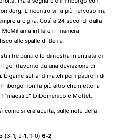
 orbita, ma a segnare è il Friborgo con
con Jörg. L’incontro si fa più nervoso ma
 sempre arcigna. Così a 24 secondi dalla
o McMillan a infilare in maniera
sco alle spalle di Berra.
sti i tre punti e lo dimostra in entrata di
il gol (favorito da una deviazione di
i. È game set and match per i padroni di
 Friborgo non fa più altro che metterla
 il “maestro” DiDomenico e Mottet.
sì come si era aperta, sulle note della
o
(3-1, 2-1, 1-0)
6-2