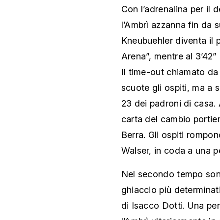
Con l’adrenalina per il 
l’Ambrì azzanna fin da s
Kneubuehler diventa il 
Arena”, mentre al 3’42”
Il time-out chiamato d
scuote gli ospiti, ma a 
23 dei padroni di casa.
carta del cambio portie
Berra. Gli ospiti rompono
Walser, in coda a una pe
Nel secondo tempo sono
ghiaccio più determinat
di Isacco Dotti. Una pen