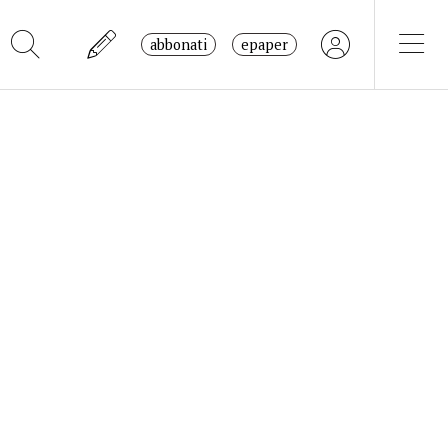
abbonati
epaper