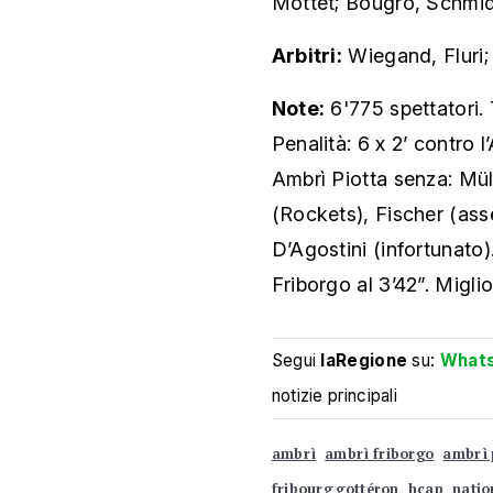
Mottet; Bougro, Schmid,
Arbitri:
Wiegand, Fluri;
Note:
6'775 spettatori. 
Penalità: 6 x 2’ contro l
Ambrì Piotta senza: Mü
(Rockets), Fischer (ass
D’Agostini (infortunato
Friborgo al 3’42”. Migli
Segui
laRegione
su:
What
notizie principali
ambrì
ambrì friborgo
ambrì 
fribourg gottéron
hcap
natio