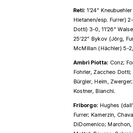
Reti:
1’24” Kneubuehler 
Hietanen/esp. Furrer) 2
Dotti) 3-0, 11’26” Wals
25’22” Bykov (Jörg, Fur
McMillan (Hächler) 5-2
Ambrì Piotta:
Conz; For
Fohrler, Zaccheo Dotti;
Bürgler, Heim, Zwerger;
Kostner, Bianchi.
Friborgo:
Hughes (dall’
Furrer; Kamerzin, Chava
DiDomenico; Marchon, W