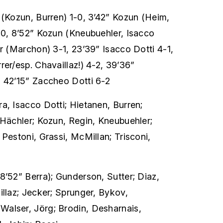
(Kozun, Burren) 1-0, 3’42” Kozun (Heim,
-0, 8’52” Kozun (Kneubuehler, Isacco
er (Marchon) 3-1, 23’39” Isacco Dotti 4-1,
rer/esp. Chavaillaz!) 4-2, 39’36”
, 42’15” Zaccheo Dotti 6-2
a, Isacco Dotti; Hietanen, Burren;
 Hächler; Kozun, Regin, Kneubuehler;
 Pestoni, Grassi, McMillan; Trisconi,
8’52” Berra); Gunderson, Sutter; Diaz,
illaz; Jecker; Sprunger, Bykov,
alser, Jörg; Brodin, Desharnais,