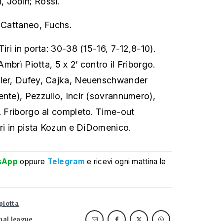
 Jobin; Rossi.
 Cattaneo, Fuchs.
Tiri in porta: 30-38 (15-16, 7-12,8-10).
’Ambrì Piotta, 5 x 2’ contro il Friborgo.
ller, Dufey, Cajka, Neuenschwander
ente), Pezzullo, Incir (sovrannumero),
). Friborgo al completo. Time-out
ori in pista Kozun e DiDomenico.
sApp
oppure
Telegram
e ricevi ogni mattina le
piotta
nal league