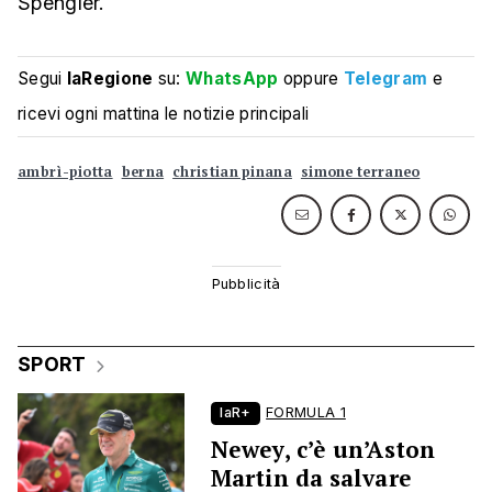
Spengler.
Segui
laRegione
su:
WhatsApp
oppure
Telegram
e
ricevi ogni mattina le notizie principali
ambrì-piotta
berna
christian pinana
simone terraneo
SPORT
laR+
FORMULA 1
Newey, c’è un’Aston
Martin da salvare