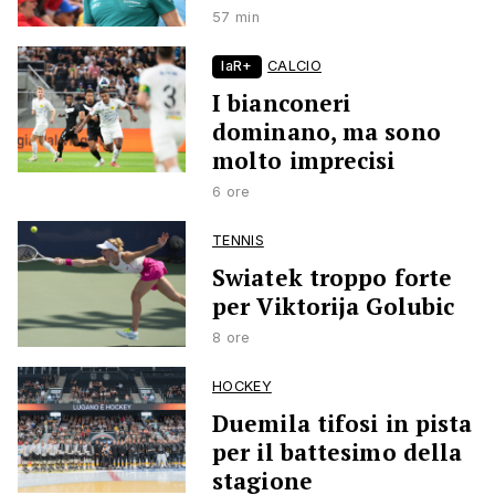
57 min
laR+
CALCIO
I bianconeri
dominano, ma sono
molto imprecisi
6 ore
TENNIS
Swiatek troppo forte
per Viktorija Golubic
8 ore
HOCKEY
Duemila tifosi in pista
per il battesimo della
stagione