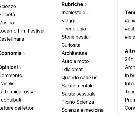
Rubriche
Scienze
Inchieste e
Tem
Società
approfondimenti
Viaggi
#ga
Musica
Tecnologia
#pub
Locarno Film Festival
Storie bestiali
#le 
Castellinaria
Curiosità
info
Altr
Economia
Architettura
24h
Auto e moto
Opinioni
Arch
I diplomati
Commento
In b
Quando cade un
L'analisi
Info
quadro
Salute mentale
La formica rossa
Tea
Salute sessuale
I contributi
Prom
Ticino Scienza
Lettere dei lettori
Conc
Scienza e medicina