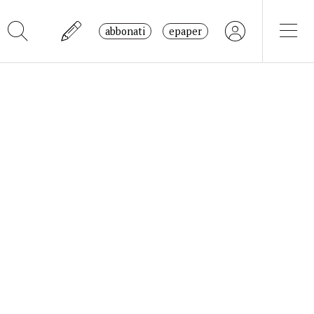
abbonati
epaper