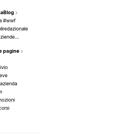
Vignette
aBlog
Scrivici
ia #wwf
liredazionale
aziende
rmano
e pagine
ivio
reve
 azienda
m
ozioni
orsi