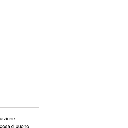
cazione
Tombola
cosa di buono
Fumetto