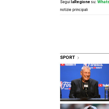
Segui
laRegione
su:
What
notizie principali
SPORT