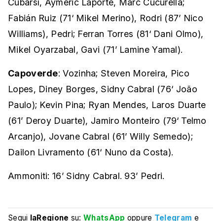
Cubarsí, Aymeric Laporte, Marc Cucurella;
Fabián Ruiz (71‘ Mikel Merino), Rodri (87’ Nico
Williams), Pedri; Ferran Torres (81‘ Dani Olmo),
Mikel Oyarzabal, Gavi (71’ Lamine Yamal).
Capoverde
: Vozinha; Steven Moreira, Pico
Lopes, Diney Borges, Sidny Cabral (76‘ João
Paulo); Kevin Pina; Ryan Mendes, Laros Duarte
(61’ Deroy Duarte), Jamiro Monteiro (79‘ Telmo
Arcanjo), Jovane Cabral (61’ Willy Semedo);
Dailon Livramento (61‘ Nuno da Costa).
Ammoniti: 16’ Sidny Cabral. 93’ Pedri.
Segui
laRegione
su:
WhatsApp
oppure
Telegram
e