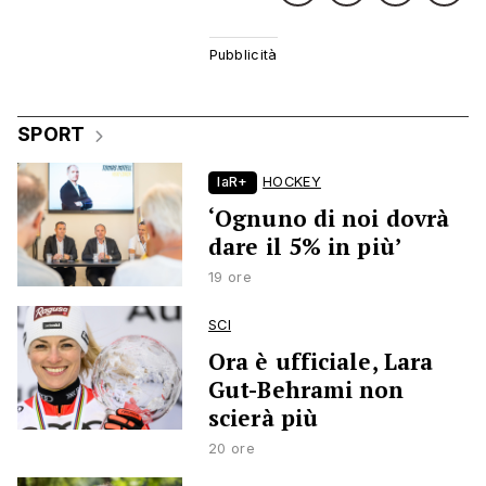
SPORT
laR+
HOCKEY
‘Ognuno di noi dovrà
dare il 5% in più’
19 ore
SCI
Ora è ufficiale, Lara
Gut-Behrami non
scierà più
20 ore