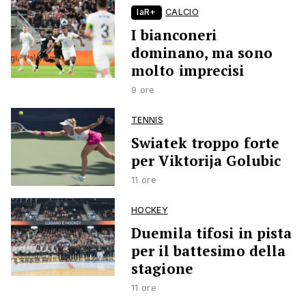
laR+
CALCIO
I bianconeri
dominano, ma sono
molto imprecisi
9 ore
TENNIS
Swiatek troppo forte
per Viktorija Golubic
11 ore
HOCKEY
Duemila tifosi in pista
per il battesimo della
stagione
11 ore