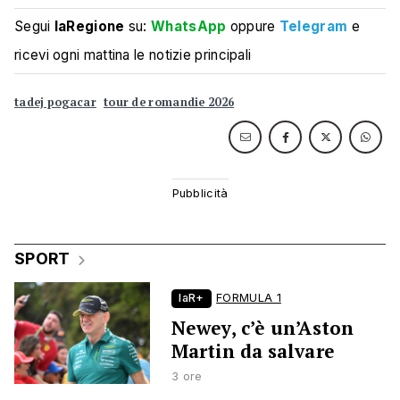
Segui
laRegione
su:
WhatsApp
oppure
Telegram
e
ricevi ogni mattina le notizie principali
tadej pogacar
tour de romandie 2026
SPORT
laR+
FORMULA 1
Newey, c’è un’Aston
Martin da salvare
3 ore