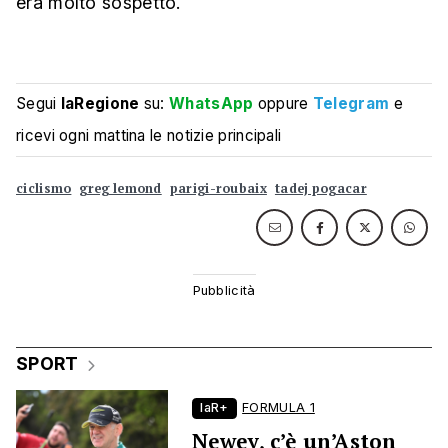
era molto sospetto.
Segui
laRegione
su:
WhatsApp
oppure
Telegram
e
ricevi ogni mattina le notizie principali
ciclismo
greg lemond
parigi-roubaix
tadej pogacar
SPORT
laR+
FORMULA 1
Newey, c’è un’Aston