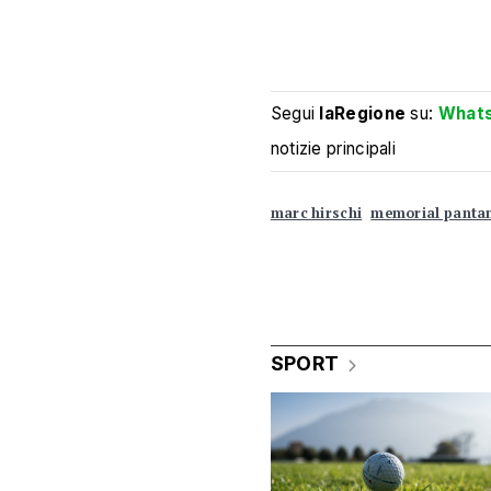
Segui
laRegione
su:
What
notizie principali
marc hirschi
memorial panta
SPORT