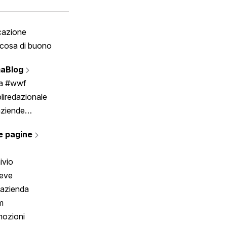
cazione
Tombola
cosa di buono
Fumetto
Vignette
aBlog
Scrivici
ia #wwf
liredazionale
aziende
rmano
e pagine
ivio
reve
 azienda
m
ozioni