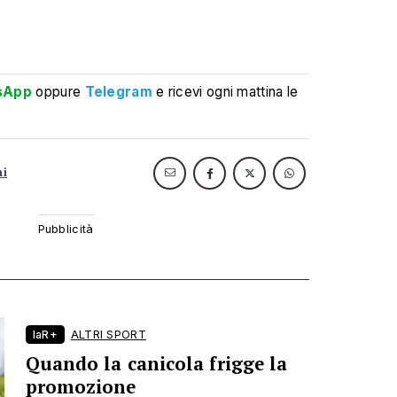
sApp
oppure
Telegram
e ricevi ogni mattina le
ni
laR+
ALTRI SPORT
Quando la canicola frigge la
promozione