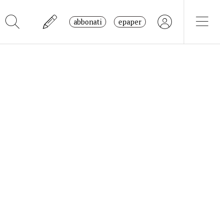
abbonati
epaper