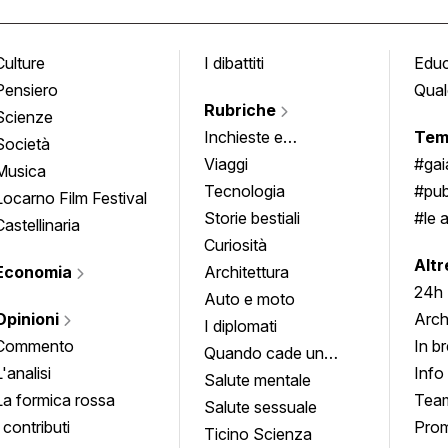
Culture
I dibattiti
Edu
Pensiero
Qual
Rubriche
Scienze
Inchieste e
Tem
Società
approfondimenti
Viaggi
#ga
Musica
Tecnologia
#pub
Locarno Film Festival
Storie bestiali
#le 
Castellinaria
Curiosità
info
Altr
Economia
Architettura
24h
Auto e moto
Opinioni
Arch
I diplomati
Commento
In b
Quando cade un
L'analisi
Info
quadro
Salute mentale
La formica rossa
Tea
Salute sessuale
I contributi
Prom
Ticino Scienza