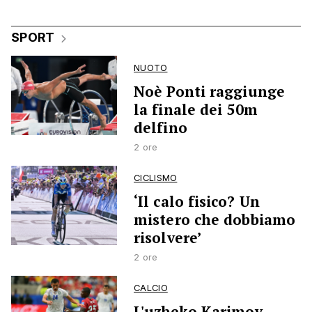
SPORT
NUOTO
Noè Ponti raggiunge
la finale dei 50m
delfino
2 ore
CICLISMO
‘Il calo fisico? Un
mistero che dobbiamo
risolvere’
2 ore
CALCIO
L'uzbeko Karimov